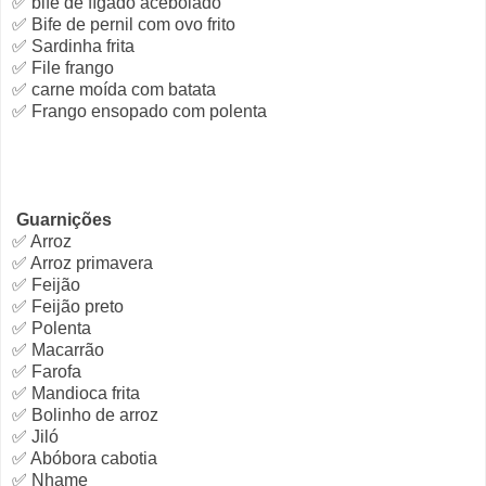
✅ bife de fígado acebolado
✅ Bife de pernil com ovo frito
✅ Sardinha frita
✅ File frango
✅ carne moída com batata
✅ Frango ensopado com polenta
Guarnições
✅ Arroz
✅ Arroz primavera
✅ Feijão
✅ Feijão preto
✅ Polenta
✅ Macarrão
✅ Farofa
✅ Mandioca frita
✅ Bolinho de arroz
✅ Jiló
✅ Abóbora cabotia
✅ Nhame