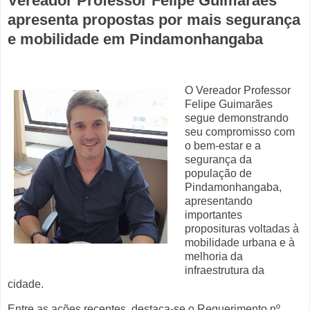
Vereador Professor Felipe Guimarães
apresenta propostas por mais segurança
e mobilidade em Pindamonhangaba
O Vereador Professor
Felipe Guimarães
segue demonstrando
seu compromisso com
o bem-estar e a
segurança da
população de
Pindamonhangaba,
apresentando
importantes
proposituras voltadas à
mobilidade urbana e à
melhoria da
infraestrutura da
cidade.
Entre as ações recentes, destaca-se o Requerimento nº