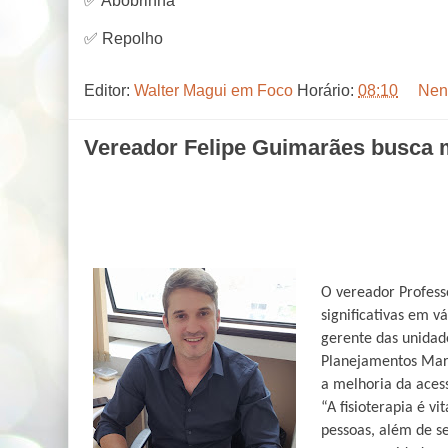
✅ Abobrinha
✅ Repolho
Editor:
Walter Magui em Foco
Horário:
08:10
Nen
Vereador Felipe Guimarães busca m
O vereador Profes
significativas em v
gerente das unidade
Planejamentos Marce
a melhoria da acess
“A fisioterapia é v
pessoas, além de s