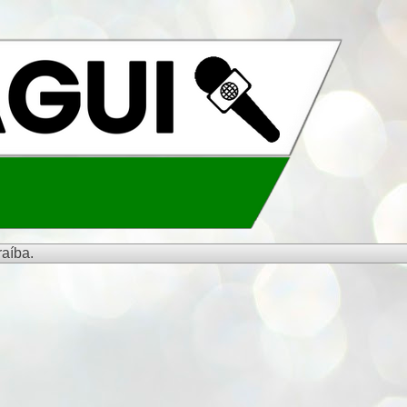
aíba.