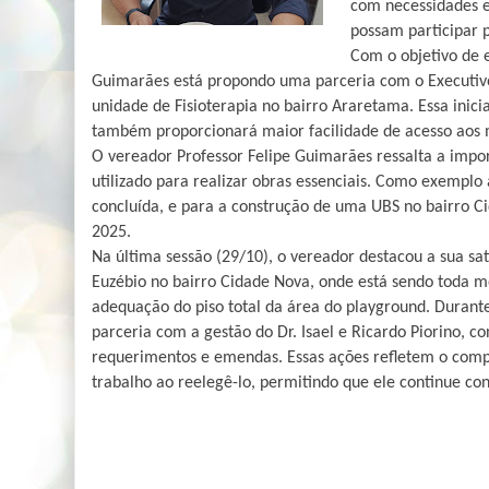
com necessidades es
possam participar 
Com o objetivo de e
Guimarães está propondo uma parceria com o Executiv
unidade de Fisioterapia no bairro Araretama. Essa inic
também proporcionará maior facilidade de acesso aos 
O vereador Professor Felipe Guimarães ressalta a imp
utilizado para realizar obras essenciais. Como exemplo 
concluída, e para a construção de uma UBS no bairro Ci
2025.
Na última sessão (29/10), o vereador destacou a sua sa
Euzébio no bairro Cidade Nova, onde está sendo toda 
adequação do piso total da área do playground. Durant
parceria com a gestão do Dr. Isael e Ricardo Piorino, 
requerimentos e emendas. Essas ações refletem o com
trabalho ao reelegê-lo, permitindo que ele continue co