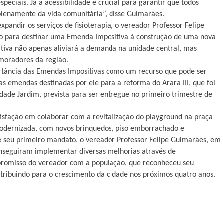
peciais. Já a acessibilidade é crucial para garantir que todos
plenamente da vida comunitária”, disse Guimarães.
xpandir os serviços de fisioterapia, o vereador Professor Felipe
o para destinar uma Emenda Impositiva à construção de uma nova
iativa não apenas aliviará a demanda na unidade central, mas
moradores da região.
ortância das Emendas Impositivas como um recurso que pode ser
as emendas destinadas por ele para a reforma do Arara III, que foi
dade Jardim, prevista para ser entregue no primeiro trimestre de
tisfação em colaborar com a revitalização do playground na praça
modernizada, com novos brinquedos, piso emborrachado e
e seu primeiro mandato, o vereador Professor Felipe Guimarães, em
conseguiram implementar diversas melhorias através de
promisso do vereador com a população, que reconheceu seu
ntribuindo para o crescimento da cidade nos próximos quatro anos.