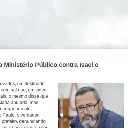
o Ministério Público contra Isael e
rovados, um destinado
 criminal que, em vídeo
pais, o mesmo disse que
staria anulada, mas
o requerimento,
o Paulo, o vereador
 o prefeito, denunciando
a, pois não exonerou seu