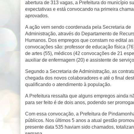
abertura de 313 vagas, a Prefeitura do município s
expectativas e está convocando na primeira cham
aprovados.
A ação vem sendo coordenada pela Secretaria de
Administração, através do Departamento de Recur
Humanos. Dos empregos que constam no edital as
convocações são: professor de educação física (76)
de artes (55), médicos (42 convocações de 21 especi
auxiliar de enfermagem (20) e assistente de serviço
Segundo a Secretaria de Administração, as contra
chegada dos novos colaboradores e até o final dest
qualificando o atendimento à população.
A Prefeitura ressalta que alguns empregos ainda n
para ser feito é de dois anos, podendo ser prorroga
Com essa convocação, a Prefeitura de Pindamonha
públicos. Nos últimos 5 anos a atual gestão promov
presente data 535 haviam sido chamados, totaliz
semana.