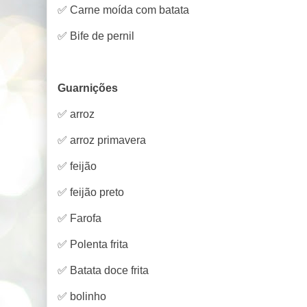
✅ Carne moída com batata
✅ Bife de pernil
Guarnições
✅ arroz
✅ arroz primavera
✅ feijão
✅ feijão preto
✅ Farofa
✅ Polenta frita
✅ Batata doce frita
✅ bolinho