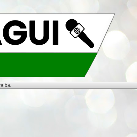
aíba.