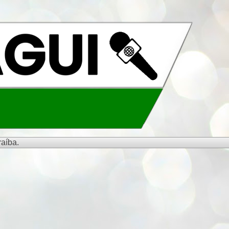
aíba.